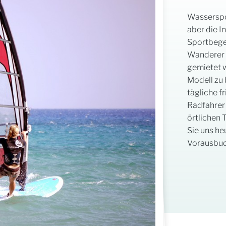
Wasserspor
aber die I
Sportbegei
Wanderer 
gemietet w
Modell zu 
tägliche f
Radfahrer 
örtlichen 
Sie uns he
Vorausbuch