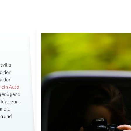
tvilla
ge der
zu den
 ein Auto
t genügend
sflüge zum
r die
en und