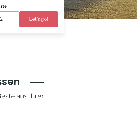
ste
Let's go!
ssen
este aus Ihrer