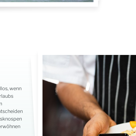
llos, wenn
rlaubs
n
entscheiden
cksknospen
verwöhnen