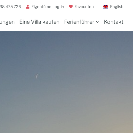
38 475 726
Eigentümer log-in
Favouriten
English
tungen
Eine Villa kaufen
Ferienführer
Kontakt