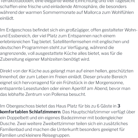
Terrakottaböden, eine elegante weiße Einrichtung und viel Tageslicht
schaffen eine frische und einladende Atmosphäre, die besonders
während der warmen Sommermonate auf Mallorca zum Wohlfühlen
einlädt.
Im Erdgeschoss befindet sich ein großzügiger, offen gestalteter Wohn-
und Essbereich, der viel Platz zum Entspannen nach einem
erlebnisreichen Tag bietet. Satellitenfernsehen mit englischen und
deutschen Programmen steht zur Verfügung, während die
angrenzende, voll ausgestattete Küche alles bietet, was für die
Zubereitung eigener Mahlzeiten benötigt wird.
Direkt von der Küche aus gelangt man auf einen hellen, geschützten
Innenhof, der zum Leben im Freien einlädt. Dieser private Bereich
eignet sich hervorragend für ein Frühstück in der Morgensonne,
entspannte Lesestunden oder einen Aperitif am Abend, bevor man
das lebhafte Zentrum von Pollensa besucht.
Im Obergeschoss bietet das Haus Platz für bis zu 6 Gäste in
3
komfortablen Schlafzimmern
. Das Hauptschlafzimmer verfügt über
ein Doppelbett und ein eigenes Badezimmer mit bodengleicher
Dusche. Zwei weitere Zweibettzimmer teilen sich ein zusätzliches
Familienbad und machen die Unterkunft besonders geeignet für
Familien und kleinere Reisegruppen.