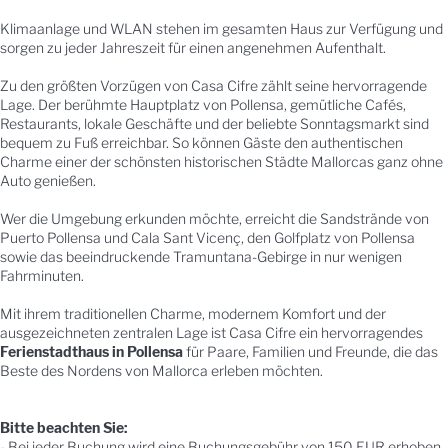
Klimaanlage und WLAN stehen im gesamten Haus zur Verfügung und
sorgen zu jeder Jahreszeit für einen angenehmen Aufenthalt.
Zu den größten Vorzügen von Casa Cifre zählt seine hervorragende
Lage. Der berühmte Hauptplatz von Pollensa, gemütliche Cafés,
Restaurants, lokale Geschäfte und der beliebte Sonntagsmarkt sind
bequem zu Fuß erreichbar. So können Gäste den authentischen
Charme einer der schönsten historischen Städte Mallorcas ganz ohne
Auto genießen.
Wer die Umgebung erkunden möchte, erreicht die Sandstrände von
Puerto Pollensa und Cala Sant Vicenç, den Golfplatz von Pollensa
sowie das beeindruckende Tramuntana-Gebirge in nur wenigen
Fahrminuten.
Mit ihrem traditionellen Charme, modernem Komfort und der
ausgezeichneten zentralen Lage ist Casa Cifre ein hervorragendes
Ferienstadthaus in Pollensa
für Paare, Familien und Freunde, die das
Beste des Nordens von Mallorca erleben möchten.
Bitte beachten Sie:
- Bei jeder Buchung wird eine Buchungsgebühr von 150 EUR erhoben.