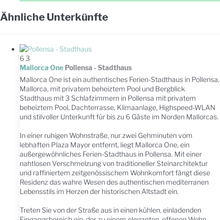
Ähnliche Unterkünfte
6
3
Mallorca One
Pollensa -
Stadthaus
Mallorca One ist ein authentisches Ferien-Stadthaus in Pollensa,
Mallorca, mit privatem beheiztem Pool und Bergblick
Stadthaus mit 3 Schlafzimmern in Pollensa mit privatem
beheiztem Pool, Dachterrasse, Klimaanlage, Highspeed-WLAN
und stilvoller Unterkunft für bis zu 6 Gäste im Norden Mallorcas.
In einer ruhigen Wohnstraße, nur zwei Gehminuten vom
lebhaften Plaza Mayor entfernt, liegt Mallorca One, ein
außergewöhnliches Ferien-Stadthaus in Pollensa. Mit einer
nahtlosen Verschmelzung von traditioneller Steinarchitektur
und raffiniertem zeitgenössischem Wohnkomfort fängt diese
Residenz das wahre Wesen des authentischen mediterranen
Lebensstils im Herzen der historischen Altstadt ein.
Treten Sie von der Straße aus in einen kühlen, einladenden
Eingangsbereich ein, der zu einem eleganten, offenen Wohn-