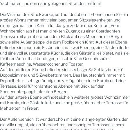
Yachthafen und den nahe gelegenen Stränden entfernt.
Die Villa hat drei Stockwerke, und auf der oberen Ebene finden Sie ein
großes Wohnzimmer mit vielen bequemen Sitzgelegenheiten und
einem gemütlichen Kamin für das ganze Jahr über Komfort. Vom
Wohnbereich aus hat man direkten Zugang zu einer überdachten
Terrasse mit atemberaubendem Blick auf das Meer und die Berge
sowie eine Außentreppe, die zum Poolbereich führt. Auf dieser Ebene
befinden sich auch ein Essbereich auf zwei Ebenen, eine Gästetoilette
und eine voll ausgestattete Küche, die den Gästen alles bietet, was sie
für ihren Aufenthalt benötigen, einschließlich Geschirrspüler,
Kaffeemaschine, Wasserkocher und Toaster,
Auf der mittleren Ebene befinden sich sechs große Schlafzimmer (1
Doppelzimmer und 5 Zweibettzimmer). Das Hauptschlafzimmer mit
Doppelbett ist sehr geräumig und verfügt über einen Kamin und eine
Terrasse, ideal für romantische Abende mit Blick auf den
Sonnenuntergang hinter den Bergen.
Auf der unteren Ebene befindet sich ein weiteres großes Wohnzimmer
mit Kamin, eine Gästetoilette und eine große, überdachte Terrasse für
Mahlzeiten im Freien.
Der Außenbereich ist wunderschön mit einem angelegten Garten, der
die Villa umgibt, vielen überdachten und sonnigen Terrassen, einem