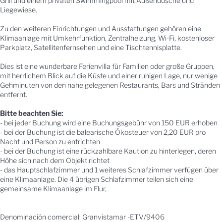
Grill und einem privaten Swimmingpool mit Außendusche und
Liegewiese.
Zu den weiteren Einrichtungen und Ausstattungen gehören eine
Klimaanlage mit Umkehrfunktion, Zentralheizung, Wi-Fi, kostenloser
Parkplatz, Satellitenfernsehen und eine Tischtennisplatte.
Dies ist eine wunderbare Ferienvilla für Familien oder große Gruppen,
mit herrlichem Blick auf die Küste und einer ruhigen Lage, nur wenige
Gehminuten von den nahe gelegenen Restaurants, Bars und Stränden
entfernt.
Bitte beachten Sie:
- bei jeder Buchung wird eine Buchungsgebühr von 150 EUR erhoben
- bei der Buchung ist die balearische Ökosteuer von 2,20 EUR pro
Nacht und Person zu entrichten
- bei der Buchung ist eine rückzahlbare Kaution zu hinterlegen, deren
Höhe sich nach dem Objekt richtet
- das Hauptschlafzimmer und 1 weiteres Schlafzimmer verfügen über
eine Klimaanlage. Die 4 übrigen Schlafzimmer teilen sich eine
gemeinsame Klimaanlage im Flur,
Denominación comercial: Granvistamar -ETV/9406