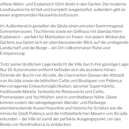
offene Wohn- und Essbereich führt direkt in den Garten. Die moderne
Landhausküche ist hell und komplett ausgestattet, außerdem gibt es
einen angrenzenden Hauswirtschaftsraum.
Im Außenbereich genießen die Gäste einen privaten Swimmingpool,
Sonnenterrassen, Tischtennis sowie ein Grillhaus mit überdachtem
Essbereich – perfekt für Mahlzeiten im Freien. Von jedem Winkel des
Gartens aus bietet sich ein atemberaubender Blick auf die umliegende
Landschaft und die Berge – ein Ort vollkommener Ruhe und
Entspannung.
Trotz seiner ländlichen Lage besticht die Villa durch ihre günstige Lage:
Nur 10 Autominuten entfernt befinden sich die wunderschönen
Strände der Bucht von Alcúdia, die charmanten Gassen der Altstadt
von Alcúdia sowie die lebhaften Cafés und Boutiquen von Pollença.
Hervorragende Einkaufsmöglichkeiten, darunter Supermärkte,
traditionelle Märkte, fantastische Restaurants und Cafés,
Promenaden und Yachthäfen, sind in unmittelbarer Nähe. Gäste
können zudem die nahegelegenen Wander- und Radwege,
atemberaubende Aussichtspunkte und historische Schätze wie die
römische Stadt Pollença und die mittelalterlichen Mauern von Alcúdia
erkunden – die Villa ist somit der perfekte Ausgangspunkt, um das
Beste von Nordmallorca zu entdecken.