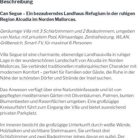
Beschreibung
Can Segue – Ein bezauberndes Landhaus-Refugium in der ruhigen
Region Alcudia im Norden Mallorcas.
Geräumige Villa mit 3 Schlafzimmern und 2 Badezimmern, umgeben
von Natur, mit privatem Pool, Klimaanlage, Zentralheizung, WLAN,
Grillbereich, Smart-TV, für maximal 6 Personen.
Villa Segue ist eine charmante, ebenerdige Landhausvilla in ruhiger
Lage in der wunderschönen Landschaft von Alcudia im Norden
Mallorcas. Sie verbindet traditionellen mallorquinischen Charakter mit
modernem Komfort – perfekt für Familien oder Gäste, die Ruhe in der
Nähe der schönsten Dörfer und Strände der Insel suchen.
Das Anwesen verfügt über eine Natursteinfassade und ist von
gepflegten mediterranen Gärten mit Olivenbäumen, Palmen, bunten
Blumenbeeten und Rasenflächen umgeben. Eine großzügige
Kreisauffahrt führt zum Eingang der Villa und bietet ausreichend
privaten Parkplatz.
Im Inneren besticht die großzügige Unterkunft durch weiße Wände,
Holzbalken und sichtbare Steinmauern. Sie umfasst drei
Schlafzimmer und zwei Badezimmer (eines davon en suite). Der